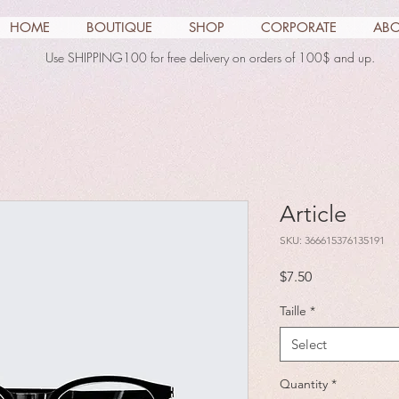
HOME
BOUTIQUE
SHOP
CORPORATE
AB
Use SHIPPING100 for free delivery on orders of 100$ and up.
Article
SKU: 366615376135191
Price
$7.50
Taille
*
Select
Quantity
*